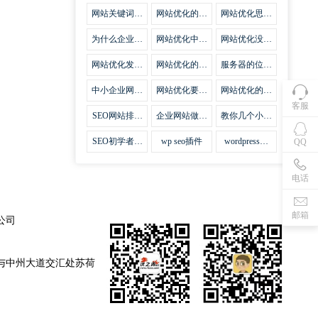
集插件
网站关键词优
网站优化的误
网站优化思路
化需要注意什
区
比方法更加重
么
要
为什么企业网
网站优化中关
网站优化没有
站越来越重视
键词排名的若
技巧就会失去
网站SEO优
干问题
味道
网站优化发挥
网站优化的费
服务器的位置
化？
什么作用
用
对网站优化的
影响
中小企业网站
网站优化要不
网站优化的逆
优化的基本方
要定时发文
袭
客服
法
SEO网站排名
企业网站做好
教你几个小技
什么才是制胜
seo优化的优
巧做好网站首
法宝
势
页优化
SEO初学者，
wp seo插件
wordpress插
QQ
如何建立企业
件安装方法
网站
电话
邮箱
公司
与中州大道交汇处苏荷