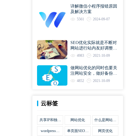
详解微信小程序报错原因
及解决方案
5561
2024-09-07
SEO优化实际就是不断对
网站进行站内友好调整直
到符合优化规则
4983
2021-10-09
做网站优化的同时也要关
注网站安全，做好备份工
作
4852
2021-10-09
云标签
共享IP和独立
网站优化
什么是网站优
IP区别
化
wordpress网
单页面SEO网
网页优化
站优化SEO合
站优化