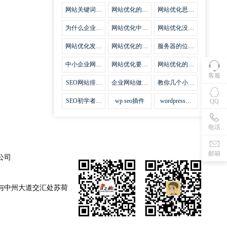
集插件
网站关键词优
网站优化的误
网站优化思路
化需要注意什
区
比方法更加重
么
要
为什么企业网
网站优化中关
网站优化没有
站越来越重视
键词排名的若
技巧就会失去
网站SEO优
干问题
味道
网站优化发挥
网站优化的费
服务器的位置
化？
什么作用
用
对网站优化的
影响
中小企业网站
网站优化要不
网站优化的逆
优化的基本方
要定时发文
袭
客服
法
SEO网站排名
企业网站做好
教你几个小技
什么才是制胜
seo优化的优
巧做好网站首
法宝
势
页优化
SEO初学者，
wp seo插件
wordpress插
QQ
如何建立企业
件安装方法
网站
电话
邮箱
公司
与中州大道交汇处苏荷