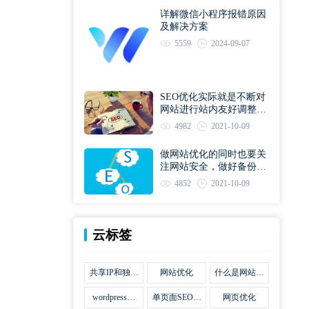
详解微信小程序报错原因
及解决方案
5559
2024-09-07
SEO优化实际就是不断对
网站进行站内友好调整直
到符合优化规则
4982
2021-10-09
做网站优化的同时也要关
注网站安全，做好备份工
作
4852
2021-10-09
云标签
共享IP和独立
网站优化
什么是网站优
IP区别
化
wordpress网
单页面SEO网
网页优化
站优化SEO合
站优化