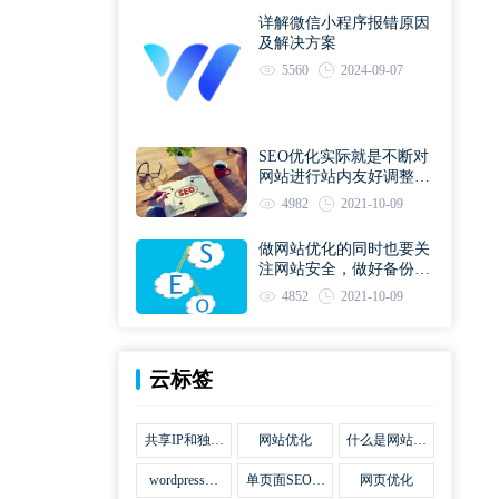
详解微信小程序报错原因
及解决方案
5560
2024-09-07
SEO优化实际就是不断对
网站进行站内友好调整直
到符合优化规则
4982
2021-10-09
做网站优化的同时也要关
注网站安全，做好备份工
作
4852
2021-10-09
云标签
共享IP和独立
网站优化
什么是网站优
IP区别
化
wordpress网
单页面SEO网
网页优化
站优化SEO合
站优化