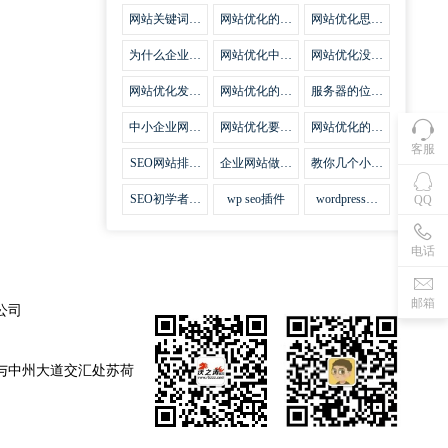
集插件
网站关键词优
网站优化的误
网站优化思路
化需要注意什
区
比方法更加重
么
要
为什么企业网
网站优化中关
网站优化没有
站越来越重视
键词排名的若
技巧就会失去
网站SEO优
干问题
味道
网站优化发挥
网站优化的费
服务器的位置
化？
什么作用
用
对网站优化的
影响
中小企业网站
网站优化要不
网站优化的逆
优化的基本方
要定时发文
袭
客服
法
SEO网站排名
企业网站做好
教你几个小技
什么才是制胜
seo优化的优
巧做好网站首
法宝
势
页优化
SEO初学者，
wp seo插件
wordpress插
QQ
如何建立企业
件安装方法
网站
电话
邮箱
公司
与中州大道交汇处苏荷