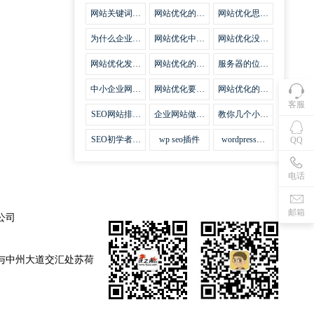
集插件
网站关键词优
网站优化的误
网站优化思路
化需要注意什
区
比方法更加重
么
要
为什么企业网
网站优化中关
网站优化没有
站越来越重视
键词排名的若
技巧就会失去
网站SEO优
干问题
味道
网站优化发挥
网站优化的费
服务器的位置
化？
什么作用
用
对网站优化的
影响
中小企业网站
网站优化要不
网站优化的逆
优化的基本方
要定时发文
袭
客服
法
SEO网站排名
企业网站做好
教你几个小技
什么才是制胜
seo优化的优
巧做好网站首
法宝
势
页优化
SEO初学者，
wp seo插件
wordpress插
QQ
如何建立企业
件安装方法
网站
电话
邮箱
公司
与中州大道交汇处苏荷