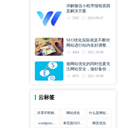
详解微信小程序报错原因
及解决方案
5565
2024-09-07
SEO优化实际就是不断对
网站进行站内友好调整直
到符合优化规则
4984
2021-10-09
做网站优化的同时也要关
注网站安全，做好备份工
作
4855
2021-10-09
云标签
共享IP和独立
网站优化
什么是网站优
IP区别
化
wordpress网
单页面SEO网
网页优化
站优化SEO合
站优化