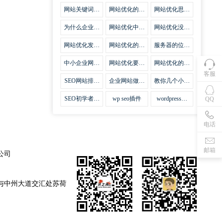
集插件
网站关键词优
网站优化的误
网站优化思路
化需要注意什
区
比方法更加重
么
要
为什么企业网
网站优化中关
网站优化没有
站越来越重视
键词排名的若
技巧就会失去
网站SEO优
干问题
味道
网站优化发挥
网站优化的费
服务器的位置
化？
什么作用
用
对网站优化的
影响
中小企业网站
网站优化要不
网站优化的逆
优化的基本方
要定时发文
袭
客服
法
SEO网站排名
企业网站做好
教你几个小技
什么才是制胜
seo优化的优
巧做好网站首
法宝
势
页优化
SEO初学者，
wp seo插件
wordpress插
QQ
如何建立企业
件安装方法
网站
电话
邮箱
公司
与中州大道交汇处苏荷