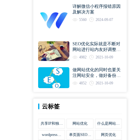
详解微信小程序报错原因
及解决方案
5560
2024-09-07
SEO优化实际就是不断对
网站进行站内友好调整直
到符合优化规则
4982
2021-10-09
做网站优化的同时也要关
注网站安全，做好备份工
作
4852
2021-10-09
云标签
共享IP和独立
网站优化
什么是网站优
IP区别
化
wordpress网
单页面SEO网
网页优化
站优化SEO合
站优化