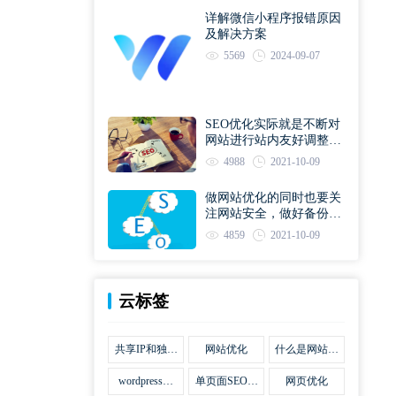
详解微信小程序报错原因
及解决方案
5569
2024-09-07
SEO优化实际就是不断对
网站进行站内友好调整直
到符合优化规则
4988
2021-10-09
做网站优化的同时也要关
注网站安全，做好备份工
作
4859
2021-10-09
云标签
共享IP和独立
网站优化
什么是网站优
IP区别
化
wordpress网
单页面SEO网
网页优化
站优化SEO合
站优化