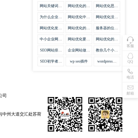
集插件
网站关键词优
网站优化的误
网站优化思路
化需要注意什
区
比方法更加重
么
要
为什么企业网
网站优化中关
网站优化没有
站越来越重视
键词排名的若
技巧就会失去
网站SEO优
干问题
味道
网站优化发挥
网站优化的费
服务器的位置
化？
什么作用
用
对网站优化的
影响
中小企业网站
网站优化要不
网站优化的逆
优化的基本方
要定时发文
袭
客服
法
SEO网站排名
企业网站做好
教你几个小技
什么才是制胜
seo优化的优
巧做好网站首
法宝
势
页优化
SEO初学者，
wp seo插件
wordpress插
QQ
如何建立企业
件安装方法
网站
电话
邮箱
公司
与中州大道交汇处苏荷