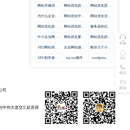
集插件
网站关键词优
网站优化的误
网站优化思路
化需要注意什
区
比方法更加重
么
要
为什么企业网
网站优化中关
网站优化没有
站越来越重视
键词排名的若
技巧就会失去
网站SEO优
干问题
味道
网站优化发挥
网站优化的费
服务器的位置
化？
什么作用
用
对网站优化的
影响
中小企业网站
网站优化要不
网站优化的逆
优化的基本方
要定时发文
袭
客服
法
SEO网站排名
企业网站做好
教你几个小技
什么才是制胜
seo优化的优
巧做好网站首
法宝
势
页优化
SEO初学者，
wp seo插件
wordpress插
QQ
如何建立企业
件安装方法
网站
电话
邮箱
公司
与中州大道交汇处苏荷