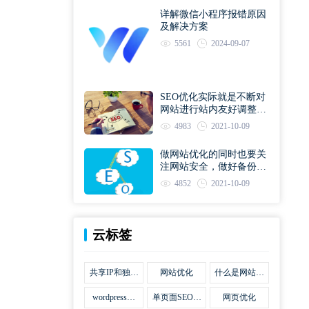
详解微信小程序报错原因
及解决方案
5561
2024-09-07
SEO优化实际就是不断对
网站进行站内友好调整直
到符合优化规则
4983
2021-10-09
做网站优化的同时也要关
注网站安全，做好备份工
作
4852
2021-10-09
云标签
共享IP和独立
网站优化
什么是网站优
IP区别
化
wordpress网
单页面SEO网
网页优化
站优化SEO合
站优化