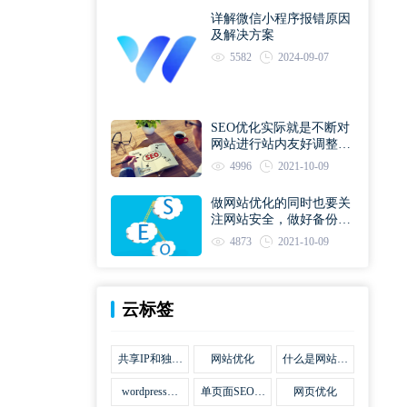
详解微信小程序报错原因
及解决方案
5582
2024-09-07
SEO优化实际就是不断对
网站进行站内友好调整直
到符合优化规则
4996
2021-10-09
做网站优化的同时也要关
注网站安全，做好备份工
作
4873
2021-10-09
云标签
共享IP和独立
网站优化
什么是网站优
IP区别
化
wordpress网
单页面SEO网
网页优化
站优化SEO合
站优化