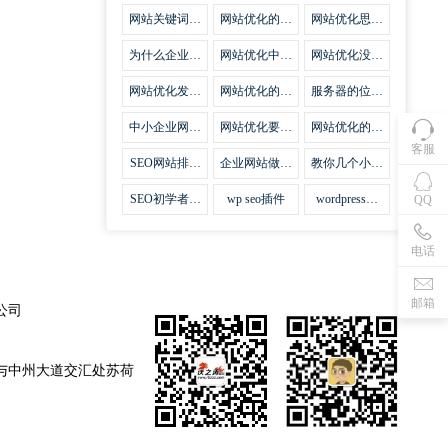
集插件
网站关键词优
网站优化的误
网站优化思路
化需要注意什
区
比方法更加重
么
要
为什么企业网
网站优化中关
网站优化没有
站越来越重视
键词排名的若
技巧就会失去
网站SEO优
干问题
味道
网站优化发挥
网站优化的费
服务器的位置
化？
什么作用
用
对网站优化的
影响
中小企业网站
网站优化要不
网站优化的逆
优化的基本方
要定时发文
袭
客服
法
SEO网站排名
企业网站做好
教你几个小技
什么才是制胜
seo优化的优
巧做好网站首
法宝
势
页优化
SEO初学者，
wp seo插件
wordpress插
QQ
如何建立企业
件安装方法
网站
电话
邮箱
公司
与中州大道交汇处苏荷