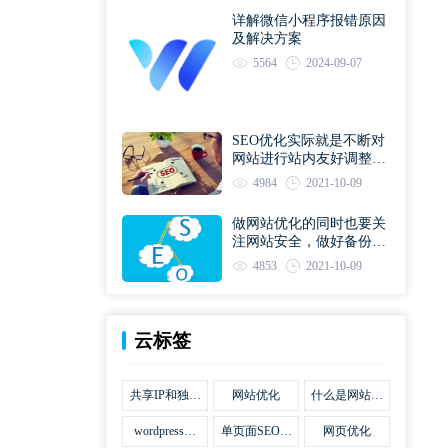
详解微信小程序报错原因
及解决方案
5564
2024-09-07
SEO优化实际就是不断对
网站进行站内友好调整直
到符合优化规则
4984
2021-10-09
做网站优化的同时也要关
注网站安全，做好备份工
作
4853
2021-10-09
云标签
共享IP和独立
网站优化
什么是网站优
IP区别
化
wordpress网
单页面SEO网
网页优化
站优化SEO合
站优化