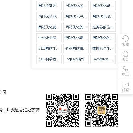
集插件
网站关键词优
网站优化的误
网站优化思路
化需要注意什
区
比方法更加重
么
要
为什么企业网
网站优化中关
网站优化没有
站越来越重视
键词排名的若
技巧就会失去
网站SEO优
干问题
味道
网站优化发挥
网站优化的费
服务器的位置
化？
什么作用
用
对网站优化的
影响
中小企业网站
网站优化要不
网站优化的逆
优化的基本方
要定时发文
袭
客服
法
SEO网站排名
企业网站做好
教你几个小技
什么才是制胜
seo优化的优
巧做好网站首
法宝
势
页优化
SEO初学者，
wp seo插件
wordpress插
QQ
如何建立企业
件安装方法
网站
电话
邮箱
公司
与中州大道交汇处苏荷