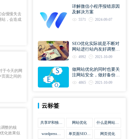
详解微信小程序报错原因
及解决方案
们会慢慢失去
网站，会造成
5571
2024-09-07
SEO优化实际就是不断对
网站进行站内友好调整直
到符合优化规则
4992
2021-10-09
做网站优化的同时也要关
？对于今天的网
注网站安全，做好备份工
中页面之间的
作
4865
2021-10-09
云标签
共享IP和独立
网站优化
什么是网站优
法调整的核
IP区别
化
O优化效果似
wordpress网
单页面SEO网
网页优化
站优化SEO合
站优化