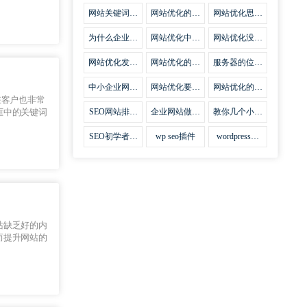
集插件
网站关键词优
网站优化的误
网站优化思路
化需要注意什
区
比方法更加重
么
要
为什么企业网
网站优化中关
网站优化没有
站越来越重视
键词排名的若
技巧就会失去
网站SEO优
干问题
味道
网站优化发挥
网站优化的费
服务器的位置
化？
什么作用
用
对网站优化的
影响
中小企业网站
网站优化要不
网站优化的逆
优化的基本方
要定时发文
袭
在客户也非常
法
SEO网站排名
企业网站做好
教你几个小技
框中的关键词
什么才是制胜
seo优化的优
巧做好网站首
法宝
势
页优化
SEO初学者，
wp seo插件
wordpress插
如何建立企业
件安装方法
网站
站缺乏好的内
而提升网站的