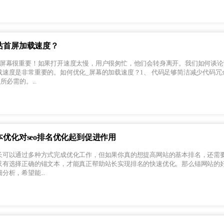
站首屏加载速度？
_屏幕很重要！如果打开速度太慢，用户很匆忙，他们会转身离开。我们如何谈论
载速度是非常重要的。如何优化_屏幕的加载速度？1、 代码足够简洁减少代码冗
必需的。...
优化对seo排名优化起到促进作用
长可以通过多种方式完成优化工作，但如果你真的想提高网站的基本排名，还需
只有选择正确的锚文本，才能真正帮助站长实现排名的快速优化。那么锚网站的
析，希望能...