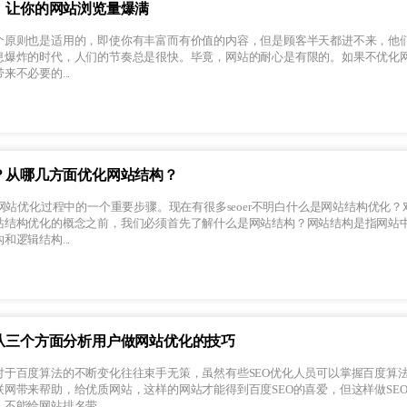
，让你的网站浏览量爆满
个原则也是适用的，即使你有丰富而有价值的内容，但是顾客半天都进不来，他
息爆炸的时代，人们的节奏总是很快。毕竟，网站的耐心是有限的。如果不优化
不必要的...
？从哪几方面优化网站结构？
R网站优化过程中的一个重要步骤。现在有很多seoer不明白什么是网站结构优化
站结构优化的概念之前，我们必须首先了解什么是网站结构？网站结构是指网站
逻辑结构...
从三个方面分析用户做网站优化的技巧
对于百度算法的不断变化往往束手无策，虽然有些SEO优化人员可以掌握百度算
网带来帮助，给优质网站，这样的网站才能得到百度SEO的喜爱，但这样做SE
不能给网站排名带...