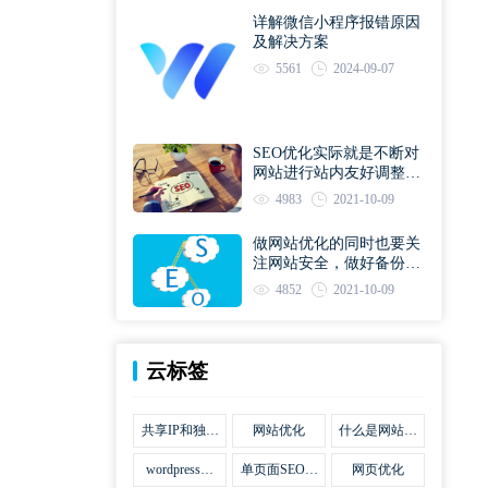
详解微信小程序报错原因
及解决方案
5561
2024-09-07
SEO优化实际就是不断对
网站进行站内友好调整直
到符合优化规则
4983
2021-10-09
做网站优化的同时也要关
注网站安全，做好备份工
作
4852
2021-10-09
云标签
共享IP和独立
网站优化
什么是网站优
IP区别
化
wordpress网
单页面SEO网
网页优化
站优化SEO合
站优化