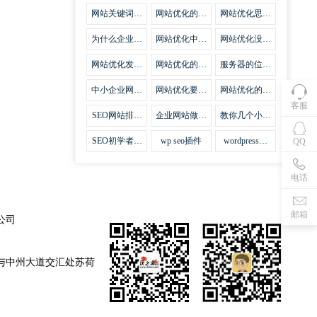
集插件
网站关键词优
网站优化的误
网站优化思路
化需要注意什
区
比方法更加重
么
要
为什么企业网
网站优化中关
网站优化没有
站越来越重视
键词排名的若
技巧就会失去
网站SEO优
干问题
味道
网站优化发挥
网站优化的费
服务器的位置
化？
什么作用
用
对网站优化的
影响
中小企业网站
网站优化要不
网站优化的逆
优化的基本方
要定时发文
袭
客服
法
SEO网站排名
企业网站做好
教你几个小技
什么才是制胜
seo优化的优
巧做好网站首
法宝
势
页优化
SEO初学者，
wp seo插件
wordpress插
QQ
如何建立企业
件安装方法
网站
电话
邮箱
公司
与中州大道交汇处苏荷