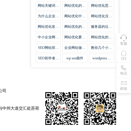
集插件
网站关键词优
网站优化的误
网站优化思路
化需要注意什
区
比方法更加重
么
要
为什么企业网
网站优化中关
网站优化没有
站越来越重视
键词排名的若
技巧就会失去
网站SEO优
干问题
味道
网站优化发挥
网站优化的费
服务器的位置
化？
什么作用
用
对网站优化的
影响
中小企业网站
网站优化要不
网站优化的逆
优化的基本方
要定时发文
袭
客服
法
SEO网站排名
企业网站做好
教你几个小技
什么才是制胜
seo优化的优
巧做好网站首
法宝
势
页优化
SEO初学者，
wp seo插件
wordpress插
QQ
如何建立企业
件安装方法
网站
电话
邮箱
公司
与中州大道交汇处苏荷