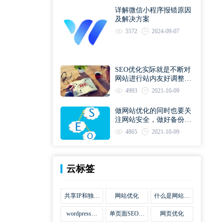
详解微信小程序报错原因
及解决方案
5572
2024-09-07
SEO优化实际就是不断对
网站进行站内友好调整直
到符合优化规则
4993
2021-10-09
做网站优化的同时也要关
注网站安全，做好备份工
作
4865
2021-10-09
云标签
共享IP和独立
网站优化
什么是网站优
IP区别
化
wordpress网
单页面SEO网
网页优化
站优化SEO合
站优化