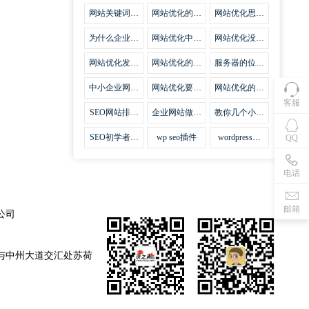
集插件
网站关键词优
网站优化的误
网站优化思路
化需要注意什
区
比方法更加重
么
要
为什么企业网
网站优化中关
网站优化没有
站越来越重视
键词排名的若
技巧就会失去
网站SEO优
干问题
味道
网站优化发挥
网站优化的费
服务器的位置
化？
什么作用
用
对网站优化的
影响
中小企业网站
网站优化要不
网站优化的逆
优化的基本方
要定时发文
袭
客服
法
SEO网站排名
企业网站做好
教你几个小技
什么才是制胜
seo优化的优
巧做好网站首
法宝
势
页优化
SEO初学者，
wp seo插件
wordpress插
QQ
如何建立企业
件安装方法
网站
电话
邮箱
公司
与中州大道交汇处苏荷