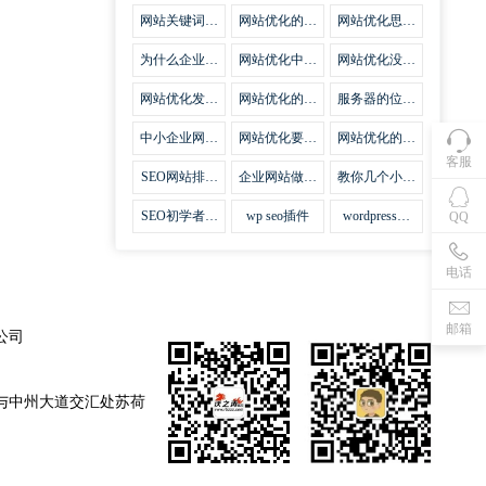
集插件
网站关键词优
网站优化的误
网站优化思路
化需要注意什
区
比方法更加重
么
要
为什么企业网
网站优化中关
网站优化没有
站越来越重视
键词排名的若
技巧就会失去
网站SEO优
干问题
味道
网站优化发挥
网站优化的费
服务器的位置
化？
什么作用
用
对网站优化的
影响
中小企业网站
网站优化要不
网站优化的逆
优化的基本方
要定时发文
袭
客服
法
SEO网站排名
企业网站做好
教你几个小技
什么才是制胜
seo优化的优
巧做好网站首
法宝
势
页优化
SEO初学者，
wp seo插件
wordpress插
QQ
如何建立企业
件安装方法
网站
电话
邮箱
公司
与中州大道交汇处苏荷