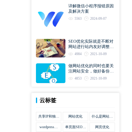
详解微信小程序报错原因
及解决方案
5563
2024-09-07
SEO优化实际就是不断对
网站进行站内友好调整直
到符合优化规则
4984
2021-10-09
做网站优化的同时也要关
注网站安全，做好备份工
作
4853
2021-10-09
云标签
共享IP和独立
网站优化
什么是网站优
IP区别
化
wordpress网
单页面SEO网
网页优化
站优化SEO合
站优化