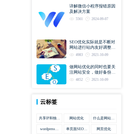
详解微信小程序报错原因
及解决方案
5561
2024-09-07
SEO优化实际就是不断对
网站进行站内友好调整直
到符合优化规则
4983
2021-10-09
做网站优化的同时也要关
注网站安全，做好备份工
作
4852
2021-10-09
云标签
共享IP和独立
网站优化
什么是网站优
IP区别
化
wordpress网
单页面SEO网
网页优化
站优化SEO合
站优化