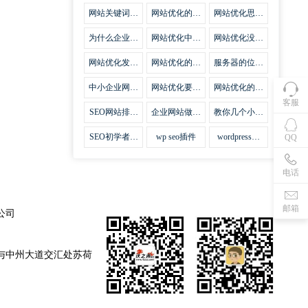
集插件
网站关键词优
网站优化的误
网站优化思路
化需要注意什
区
比方法更加重
么
要
为什么企业网
网站优化中关
网站优化没有
站越来越重视
键词排名的若
技巧就会失去
网站SEO优
干问题
味道
网站优化发挥
网站优化的费
服务器的位置
化？
什么作用
用
对网站优化的
影响
中小企业网站
网站优化要不
网站优化的逆
优化的基本方
要定时发文
袭
客服
法
SEO网站排名
企业网站做好
教你几个小技
什么才是制胜
seo优化的优
巧做好网站首
法宝
势
页优化
SEO初学者，
wp seo插件
wordpress插
QQ
如何建立企业
件安装方法
网站
电话
邮箱
公司
与中州大道交汇处苏荷