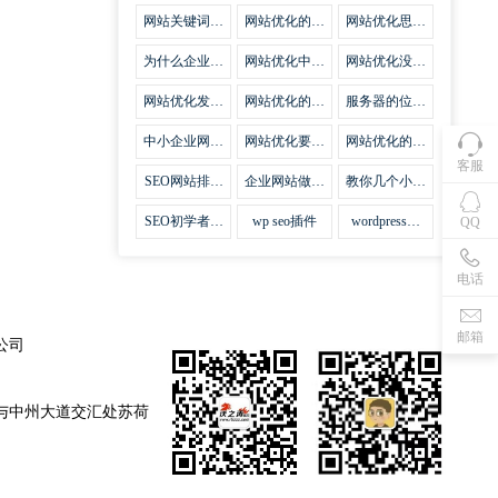
集插件
网站关键词优
网站优化的误
网站优化思路
化需要注意什
区
比方法更加重
么
要
为什么企业网
网站优化中关
网站优化没有
站越来越重视
键词排名的若
技巧就会失去
网站SEO优
干问题
味道
网站优化发挥
网站优化的费
服务器的位置
化？
什么作用
用
对网站优化的
影响
中小企业网站
网站优化要不
网站优化的逆
优化的基本方
要定时发文
袭
客服
法
SEO网站排名
企业网站做好
教你几个小技
什么才是制胜
seo优化的优
巧做好网站首
法宝
势
页优化
SEO初学者，
wp seo插件
wordpress插
QQ
如何建立企业
件安装方法
网站
电话
邮箱
公司
与中州大道交汇处苏荷