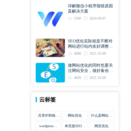
详解微信小程序报错原因
及解决方案
5569
2024-09-07
SEO优化实际就是不断对
网站进行站内友好调整直
到符合优化规则
4988
2021-10-09
做网站优化的同时也要关
注网站安全，做好备份工
作
4859
2021-10-09
云标签
共享IP和独立
网站优化
什么是网站优
IP区别
化
wordpress网
单页面SEO网
网页优化
站优化SEO合
站优化