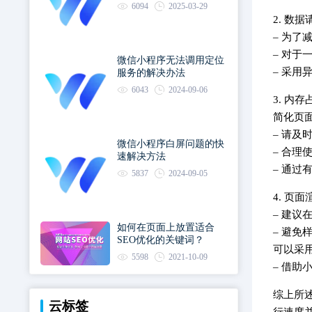
6094
2025-03-29
2. 
– 为
– 对
微信小程序无法调用定位
– 采
服务的解决办法
6043
2024-09-06
3. 
简化页
– 请
微信小程序白屏问题的快
– 合理
速解决方法
– 通
5837
2024-09-05
4. 
– 建议
如何在页面上放置适合
– 避免
SEO优化的关键词？
可以采
5598
2021-10-09
– 借
综上所
云标签