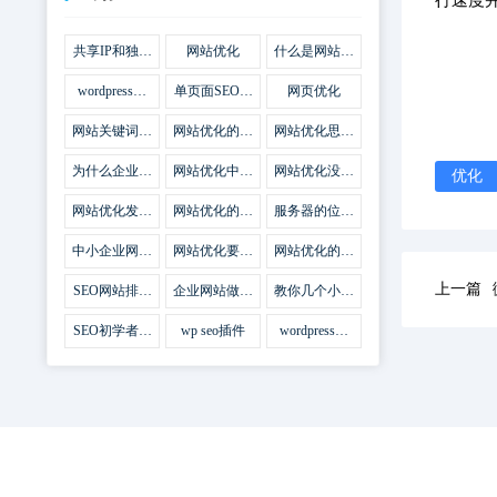
行速度
共享IP和独立
网站优化
什么是网站优
IP区别
化
wordpress网
单页面SEO网
网页优化
站优化SEO合
站优化
集插件
网站关键词优
网站优化的误
网站优化思路
化需要注意什
区
比方法更加重
么
要
为什么企业网
网站优化中关
网站优化没有
优化
站越来越重视
键词排名的若
技巧就会失去
网站SEO优
干问题
味道
网站优化发挥
网站优化的费
服务器的位置
化？
什么作用
用
对网站优化的
影响
中小企业网站
网站优化要不
网站优化的逆
优化的基本方
要定时发文
袭
法
上一篇
SEO网站排名
企业网站做好
教你几个小技
什么才是制胜
seo优化的优
巧做好网站首
法宝
势
页优化
SEO初学者，
wp seo插件
wordpress插
如何建立企业
件安装方法
网站