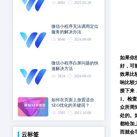
6092
2025-03-29
微信小程序无法调用定位
服务的解决办法
6040
2024-09-06
如果你
微信小程序白屏问题的快
好
，
可
速解决方法
效果比
5834
2024-09-05
响
比较
接下来
1、检
如何在页面上放置适合
SEO优化的关键词？
众所周
5595
2021-10-09
处的。
都给加
而就会
云标签