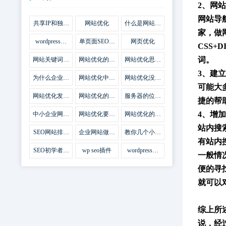
2、网
网站导
共享IP和独立
网站优化
什么是网站优
IP区别
化
家，
做
wordpress网
单页面SEO网
网页优化
CSS
站优化SEO合
站优化
集插件
词。
网站关键词优
网站优化的误
网站优化思路
化需要注意什
区
比方法更加重
3、建
么
要
为什么企业网
网站优化中关
网站优化没有
站越来越重视
键词排名的若
技巧就会失去
可能大
网站SEO优
干问题
味道
网站优化发挥
网站优化的费
服务器的位置
捷的帮
化？
什么作用
用
对网站优化的
影响
4、增
中小企业网站
网站优化要不
网站优化的逆
优化的基本方
要定时发文
袭
站内搜
法
SEO网站排名
企业网站做好
教你几个小技
什么才是制胜
seo优化的优
巧做好网站首
有站内
法宝
势
页优化
SEO初学者，
wp seo插件
wordpress插
一般情
如何建立企业
件安装方法
网站
便的
寻
就可以
综上所
说，经