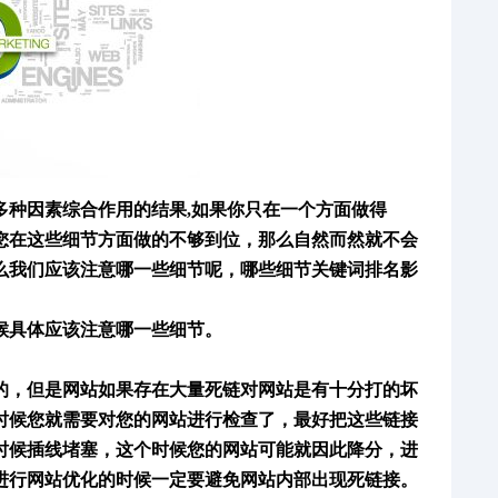
是多种因素综合作用的结果
,
如果你
只
在一个方面做得
您在这些细节方面做的不够到位，
那么自然
而然
就
不会
么我们应该注意哪一些细节呢，哪些细节
关键词排名影
候具体应该注意哪一些细节。
的，
但是
网站
如果
存在大量死链对网站
是有十分打的坏
时候您就需要对您的网站进行检查了，最好把这些链接
时候插线堵塞
，
这个时候您的网站可能就因此降分
，
进
进行网站优化的时候
一定要避免网站内部出现死链接。