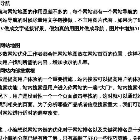
站导航
航与网站地图的作用是差不多的，每个网站都有一个网站导航的
网站导航的时候尽量用文字链接做，不宜用图片代替，如果为了
+DIV做成文字链接背景。假如真的用图片做成导航，图片中增加
立网站地图
多数网站优化工作者都会把网站地图放在网站首页的位置，
这样
助用户找到所需的内容，增加收录的几率。
加网站内部搜索框
索是提高用户体验的一个重要措施
，
站内搜索可以提高用户的体
搜索功能
，
站内搜索是用户进入你网站的一扇“大门”。
站内搜索
况下，
用户是没耐性一个一个页面点击寻找的，这时就可以通过
找到相关的页面。
为了
分析哪些产品或者信息搜索量大，我们可
对网站进行适时的调整改变。
述，小编想说网站内链的优化对于网站排名以及关键词排名是十
过小编的分享已经有所了解，
只有
掌握
了
SEO
一些技巧
策略，关