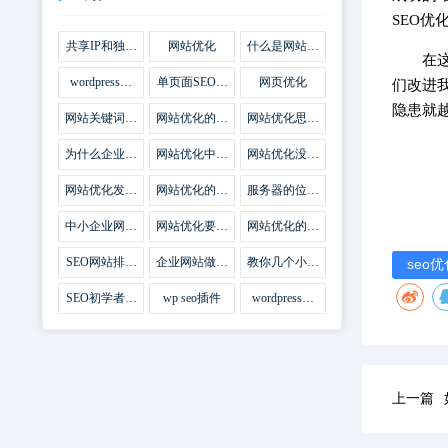
SEO
共享IP和独立
网站优化
什么是网站优
在
IP区别
化
wordpress网
单页面SEO网
网页优化
们改进
站优化SEO合
站优化
隐患就
集插件
网站关键词优
网站优化的误
网站优化思路
化需要注意什
区
比方法更加重
么
要
为什么企业网
网站优化中关
网站优化没有
站越来越重视
键词排名的若
技巧就会失去
网站SEO优
干问题
味道
网站优化发挥
网站优化的费
服务器的位置
化？
什么作用
用
对网站优化的
影响
中小企业网站
网站优化要不
网站优化的逆
优化的基本方
要定时发文
袭
法
SEO网站排名
企业网站做好
教你几个小技
seo
什么才是制胜
seo优化的优
巧做好网站首
法宝
势
页优化
SEO初学者，
wp seo插件
wordpress插
如何建立企业
件安装方法
网站
上一篇