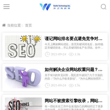
当前位置 :
首页
谨记网站排名要点避免竞争对手
超越你的排名
今天上网谈网站优化，首页关键词排名后，如何稳
定关键词排名，不让关键词排名产生浮动。在中国
有句话，当你的关键词排名到首页时，后面都在看
2021-09-24
1.3k
着你，试图超越你，所以网站优化和稳定关键词排
名非常重要。主要通过以下方法来实现关键词的稳
定性。首页已经做...
如何解决企业网站权重问题？阐
述提升网站权重的措施与要点
关于SEO的常见问答，我无意中谈到了六个方面的
内容：“为什么不收录新站”、“为什么网站快照不更
新”、“为什么不收录伪原创文章”、“为什么网站只包
2021-09-24
1.5k
含主页”、“为什么网站收录量减少”，“为什么关键词
排名不稳定”，今天我们就来谈谈权重问题。网站权
重从Google退...
网站不被搜索引擎收录，网站再
怎么优化都没用
有一些站长在工作中会发现自己的网站经过了很多
优化处理，但是搜索引擎没有收录，但是对一些网