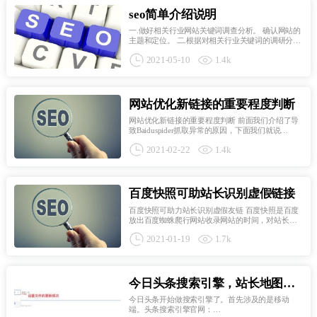
seo简单介绍说明
一.做好相关行业网站关键词调查分析。 确认网站的
主题和定位。 二.根据对相关行业关键词的调研分
析，对关键词进行梳理。并在此过程中，确认网站
2021-05-10
1.4k
的核心关键词。例如：长尾词，品牌词。 三.买一个
网站基础好的老域名作为站的起点。为后续网站的
SEO优化做...
网站优化新链接的重要程度判断
网站优化新链接的重要程度判断 前面我们介绍了导
致Baiduspider抓取异常的原因，下面我们就说
Baiduspider的链接的重要程度原则，在建库前，
2021-02-22
1.4k
Baiduspide会访问的页面的内容与链接进行初步分
析，分析内容是要分析此站点是否需要建索引库，
分析链接是要分析...
百度快照可助站长识别虚假链接
百度快照可助力站长识别虚假友链 百度快照是百度
放出百度蜘蛛爬行网站收录网站的时间，对站长来
说是一个非常好用的工具，百度快照有一个独特的
2021-01-19
1.7k
作用就是识别虚假友情链接，当下seo优化，友情链
接还是一个提升百度权重及收录量的好方法，友情
链接就是网站双...
今日头条搜索引擎，站长地图如
何提交
今日头条开始做搜索引擎了。首先涉及的是移动
端。头条搜索引擎官网：