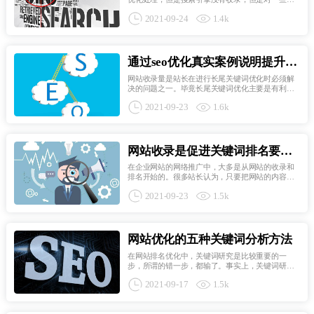
站的优化很笼统，却一直被收录在搜索引擎中，这
2021-09-24
1.4k
是为什么呢？网站不能被搜索引擎收录一般是由以
下原因造成的。网站不收录在内吗？让我们看看我
们是否犯了这四个...
通过seo优化真实案例说明提升网
站收录技巧
网站收录量是站长在进行长尾关键词优化时必须解
决的问题之一。毕竟长尾关键词优化主要是有利于
内页，如果连内页都不能收录，那么如何做长尾关
2021-09-23
1.6k
键词优化呢。另外，用长尾关键词来优化首页是不
合适的，因为用长尾关键词来优化是很自然的。当
然，这些需要建立...
网站收录是促进关键词排名要点
但不是决定性因素
在企业网站的网络推广中，大多是从网站的收录和
排名开始的。很多站长认为，只要把网站的内容收
录进去，就会被搜索引擎排名。这也是一些站长盲
2021-09-23
1.5k
目追求网站收录数量的重要原因。不过，网站推广
不收录在内，会有排名。那么如何理解这句话呢？
以下是对问题的详...
网站优化的五种关键词分析方法
在网站排名优化中，关键词研究是比较重要的一
步，所谓的错一步，都输了。事实上，关键词研究
有很多知识。首先，我们要从热词、业绩、广告、
2021-09-17
1.5k
竞争对手等方面入手。只有选择正确的关键词，才
不会浪费后期所做的工作。1： 关键词索引分析如果
没有第三方搜索关...