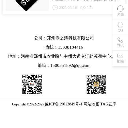
中立于不败之地，但沃之涛也总结了一些实际问
2021-09-18
1.5k
题。当我们持续不断地做SEO优化工作时，很明
显，日常工作相当被动，在SEO泛滥的今天，很少
客服
有人能掌握SEO优化的精髓...
QQ
公司：郑州沃之涛科技有限公司
电话
热线：15838184416
地址：河南省郑州市农业路与中州大道交汇处苏荷中心1715
邮箱
邮箱：1500351892@qq.com
豫ICP备19013849号-1
网站地图
TAG云库
Copyright ©2022-2025