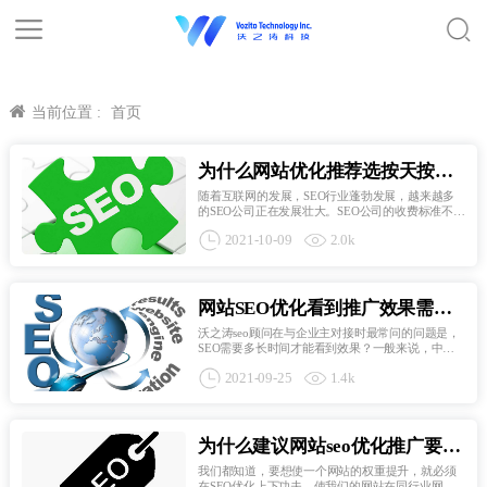
当前位置 :
首页
为什么网站优化推荐选按天按效
果收费的公司？
随着互联网的发展，SEO行业蓬勃发展，越来越多
的SEO公司正在发展壮大。SEO公司的收费标准不
同，SEO公司的收费模式也不同。比如传统的按年
2021-10-09
2.0k
付费、按日付费、按关键字付费、SEO收费标准就
不一样了。对于那些想要选择SEO优化的企业来
说，如何定义SEO收费标准是...
网站SEO优化看到推广效果需要
哪些站内外优化工作输入？
沃之涛seo顾问在与企业主对接时最常问的问题是，
SEO需要多长时间才能看到效果？一般来说，中小
型企业的新网站至少需要3-6个月才能排名。时间相
2021-09-25
1.4k
对灵活。虽然效果缓慢，但长期稳定，综合效益
高。搜索引擎不会很快给网站一个好的权重。原因
很简单，因为它不知...
为什么建议网站seo优化推广要适
度？
我们都知道，要想使一个网站的权重提升，就必须
在SEO优化上下功夫，使我们的网站在同行业网站